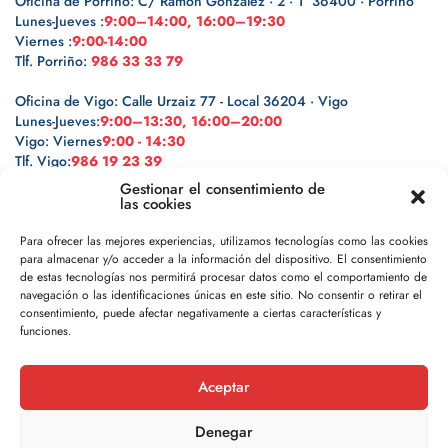
Oficina de Porriño: C/ Ramón González · 2 · 1º 36400 · Porriño
Lunes-Jueves :
9:00–14:00, 16:00–19:30
Viernes :
9:00-14:00
Tlf. Porriño:
986 33 33 79
Oficina de Vigo: Calle Urzaiz 77 - Local 36204 · Vigo
Lunes-Jueves:
9:00–13:30, 16:00–20:00
Vigo: Viernes
9:00 - 14:30
Tlf. Vigo:
986 19 23 39
Gestionar el consentimiento de
las cookies
Para ofrecer las mejores experiencias, utilizamos tecnologías como las cookies
para almacenar y/o acceder a la información del dispositivo. El consentimiento
Legal
de estas tecnologías nos permitirá procesar datos como el comportamiento de
navegación o las identificaciones únicas en este sitio. No consentir o retirar el
Política de privacidad
consentimiento, puede afectar negativamente a ciertas características y
funciones.
Política de cookies
Aceptar
Aviso legal
Denegar