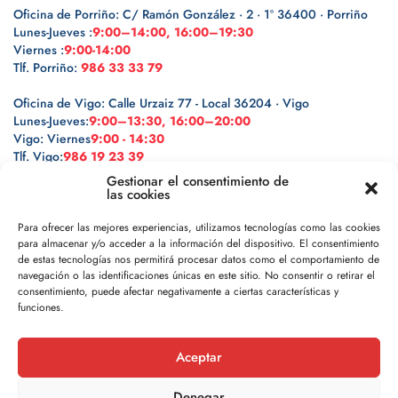
Oficina de Porriño: C/ Ramón González · 2 · 1º 36400 · Porriño
Lunes-Jueves :
9:00–14:00, 16:00–19:30
Viernes :
9:00-14:00
Tlf. Porriño:
986 33 33 79
Oficina de Vigo: Calle Urzaiz 77 - Local 36204 · Vigo
Lunes-Jueves:
9:00–13:30, 16:00–20:00
Vigo: Viernes
9:00 - 14:30
Tlf. Vigo:
986 19 23 39
Gestionar el consentimiento de
las cookies
Para ofrecer las mejores experiencias, utilizamos tecnologías como las cookies
para almacenar y/o acceder a la información del dispositivo. El consentimiento
Legal
de estas tecnologías nos permitirá procesar datos como el comportamiento de
navegación o las identificaciones únicas en este sitio. No consentir o retirar el
Política de privacidad
consentimiento, puede afectar negativamente a ciertas características y
funciones.
Política de cookies
Aceptar
Aviso legal
Denegar