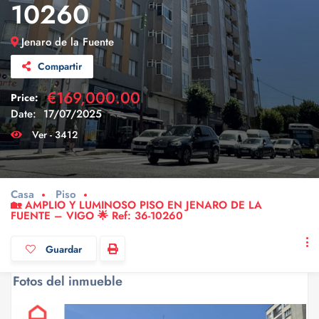
10260
Jenaro de la Fuente
Compartir
€169,000.00
Price:
Date:
17/07/2025
Ver - 3412
Casa
Piso
🏡 AMPLIO Y LUMINOSO PISO EN JENARO DE LA
FUENTE – VIGO 🌟 Ref: 36-10260
Guardar
Fotos del inmueble