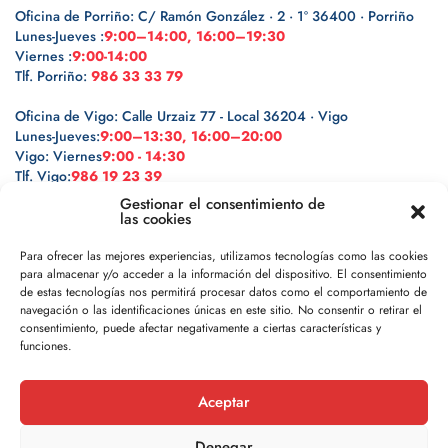
Oficina de Porriño: C/ Ramón González · 2 · 1º 36400 · Porriño
Lunes-Jueves :
9:00–14:00, 16:00–19:30
Viernes :
9:00-14:00
Tlf. Porriño:
986 33 33 79
Oficina de Vigo: Calle Urzaiz 77 - Local 36204 · Vigo
Lunes-Jueves:
9:00–13:30, 16:00–20:00
Vigo: Viernes
9:00 - 14:30
Tlf. Vigo:
986 19 23 39
Gestionar el consentimiento de
las cookies
Para ofrecer las mejores experiencias, utilizamos tecnologías como las cookies
para almacenar y/o acceder a la información del dispositivo. El consentimiento
Legal
de estas tecnologías nos permitirá procesar datos como el comportamiento de
navegación o las identificaciones únicas en este sitio. No consentir o retirar el
Política de privacidad
consentimiento, puede afectar negativamente a ciertas características y
funciones.
Política de cookies
Aceptar
Aviso legal
Denegar