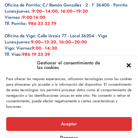
Oficina de Porriño: C/ Ramón González · 2 · 1º 36400 · Porriño
Lunes-Jueves :
9:00–14:00, 16:00–19:30
Viernes :
9:00-14:00
Tlf. Porriño:
986 33 33 79
Oficina de Vigo: Calle Urzaiz 77 - Local 36204 · Vigo
Lunes-Jueves:
9:00–13:30, 16:00–20:00
Vigo: Viernes
9:00 - 14:30
Tlf. Vigo:
986 19 23 39
Gestionar el consentimiento de
las cookies
Para ofrecer las mejores experiencias, utilizamos tecnologías como las cookies
para almacenar y/o acceder a la información del dispositivo. El consentimiento
Legal
de estas tecnologías nos permitirá procesar datos como el comportamiento de
navegación o las identificaciones únicas en este sitio. No consentir o retirar el
Política de privacidad
consentimiento, puede afectar negativamente a ciertas características y
funciones.
Política de cookies
Aceptar
Aviso legal
Denegar