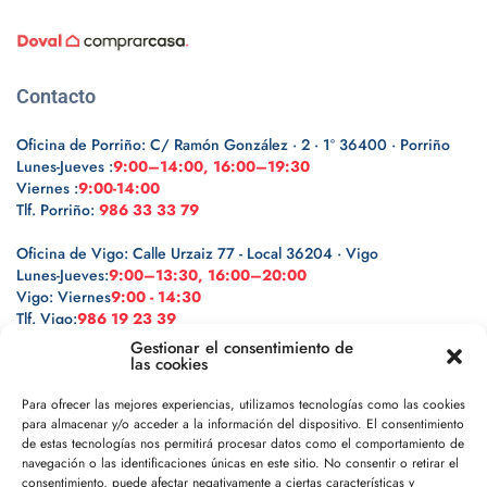
Contacto
Oficina de Porriño: C/ Ramón González · 2 · 1º 36400 · Porriño
Lunes-Jueves :
9:00–14:00, 16:00–19:30
Viernes :
9:00-14:00
Tlf. Porriño:
986 33 33 79
Oficina de Vigo: Calle Urzaiz 77 - Local 36204 · Vigo
Lunes-Jueves:
9:00–13:30, 16:00–20:00
Vigo: Viernes
9:00 - 14:30
Tlf. Vigo:
986 19 23 39
Gestionar el consentimiento de
las cookies
Para ofrecer las mejores experiencias, utilizamos tecnologías como las cookies
para almacenar y/o acceder a la información del dispositivo. El consentimiento
Legal
de estas tecnologías nos permitirá procesar datos como el comportamiento de
navegación o las identificaciones únicas en este sitio. No consentir o retirar el
consentimiento, puede afectar negativamente a ciertas características y
Política de privacidad